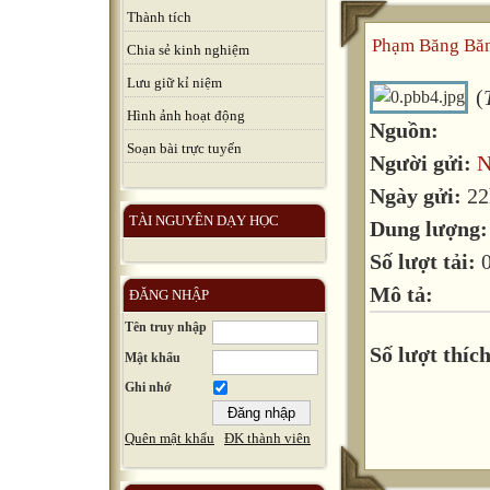
Thành tích
Phạm Băng Bă
Chia sẻ kinh nghiệm
Lưu giữ kỉ niệm
(
Hình ảnh hoạt động
Nguồn:
Soạn bài trực tuyến
Người gửi:
N
Ngày gửi:
22
TÀI NGUYÊN DẠY HỌC
Dung lượng
Số lượt tải:
Mô tả:
ĐĂNG NHẬP
Tên truy nhập
Số lượt thích
Mật khẩu
Ghi nhớ
Quên mật khẩu
ĐK thành viên