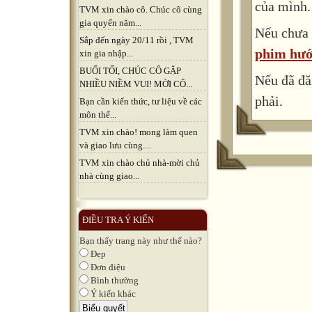
của mình.
TVM xin chào cô. Chúc cô cùng
gia quyến năm...
Nếu chưa 
Sắp đến ngày 20/11 rồi , TVM
phim hướ
xin gia nhập...
BUỔI TỐI, CHÚC CÔ GẶP
Nếu đã đă
NHIỀU NIỀM VUI! MỜI CÔ...
phải.
Bạn cần kiến thức, tư liệu về các
môn thể...
TVM xin chào! mong làm quen
và giao lưu cùng....
TVM xin chào chủ nhà-mời chủ
nhà cùng giao...
ĐIỀU TRA Ý KIẾN
Bạn thấy trang này như thế nào?
Đẹp
Đơn điệu
Bình thường
Ý kiến khác