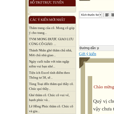
HỖ TRỢ TRỰC TUYẾN
Kích thước font
CÁC Ý KIẾN MỚI NHẤT
Thăm trang của cô. Mong cô góp
ý cho trang...
TVM MONG ĐƯỢC GIAO LƯU
CÙNG CÔ GIÁO. ...
Đường dẫn
:
p
Thành Nhân ghé thăm chủ nhà,
Gửi ý kiến
Mời chủ nhà giao...
Ngày cuối tuần với tràn ngập
niềm vui bạn nhé...
Tiện ích Excel tính điểm theo
Thông tư 58, sẽ...
Tùng Toại đến thăm quí thầy cô.
Chào mừng
Chúc quí thầy...
Ghé thăm cô. Chúc cô vui vẻ,
hạnh phúc và...
Quý vị ch
Lê Hồng Phúc thăm cô. Chúc cô
vậy chưa 
và gia...