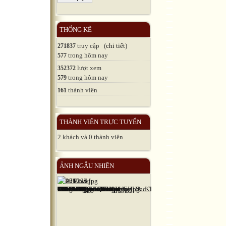
THỐNG KÊ
truy cập (
chi tiết
)
271837
trong hôm nay
577
lượt xem
352372
trong hôm nay
579
thành viên
161
THÀNH VIÊN TRỰC TUYẾN
2 khách và 0 thành viên
ẢNH NGẪU NHIÊN