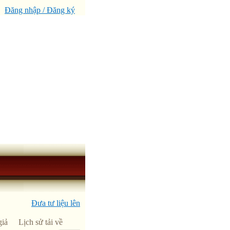
Đăng nhập / Đăng ký
Đưa tư liệu lên
giả
Lịch sử tải về