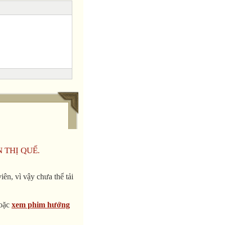
N THỊ QUẾ.
ên, vì vậy chưa thể tải
oặc
xem phim hướng