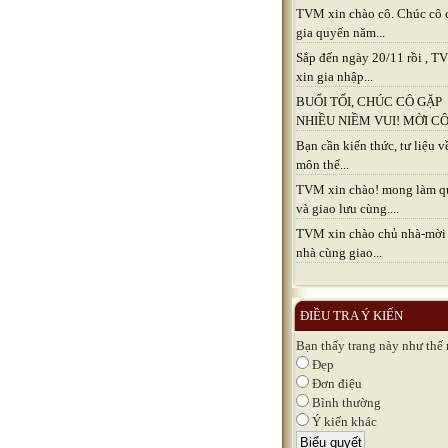
TVM xin chào cô. Chúc cô 
gia quyến năm...
Sắp đến ngày 20/11 rồi , 
xin gia nhập...
BUỔI TỐI, CHÚC CÔ GẶP
NHIỀU NIỀM VUI! MỜI CÔ.
Bạn cần kiến thức, tư liệu v
môn thể...
TVM xin chào! mong làm q
và giao lưu cùng....
TVM xin chào chủ nhà-mời
nhà cùng giao...
ĐIỀU TRA Ý KIẾN
Bạn thấy trang này như thế
Đẹp
Đơn điệu
Bình thường
Ý kiến khác