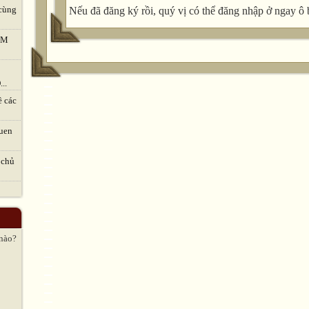
cùng
Nếu đã đăng ký rồi, quý vị có thể đăng nhập ở ngay ô 
TVM
..
ề các
uen
 chủ
 nào?