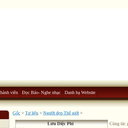
Thành viên
Đọc Báo- Nghe nhạc
Danh bạ Website
Gốc
>
Tư liệu
>
Người đẹp Thế giới
>
Lưu Diệc Phi
Cùng tác 