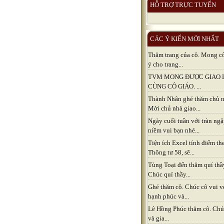
HỖ TRỢ TRỰC TUYẾN
CÁC Ý KIẾN MỚI NHẤT
Thăm trang của cô. Mong c
ý cho trang...
TVM MONG ĐƯỢC GIAO 
CÙNG CÔ GIÁO. ...
Thành Nhân ghé thăm chủ n
Mời chủ nhà giao...
Ngày cuối tuần với tràn ng
niềm vui bạn nhé...
Tiện ích Excel tính điểm th
Thông tư 58, sẽ...
Tùng Toại đến thăm quí thầ
Chúc quí thầy...
Ghé thăm cô. Chúc cô vui v
hạnh phúc và...
Lê Hồng Phúc thăm cô. Chú
và gia...