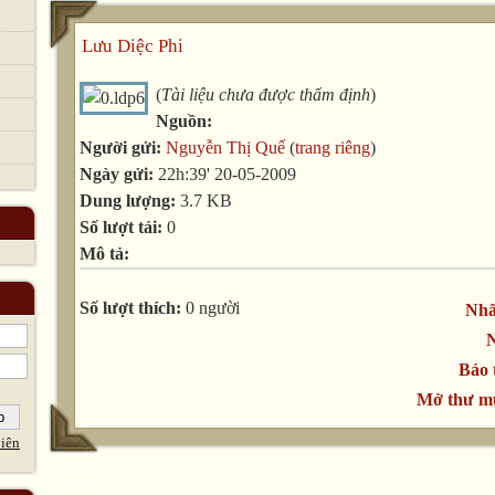
Lưu Diệc Phi
(
Tài liệu chưa được thẩm định
)
Nguồn:
Người gửi:
Nguyễn Thị Quế
(
trang riêng
)
Ngày gửi:
22h:39' 20-05-2009
Dung lượng:
3.7 KB
Số lượt tải:
0
Mô tả:
Số lượt thích:
0 người
Nhấ
N
Báo 
Mở thư mụ
iên