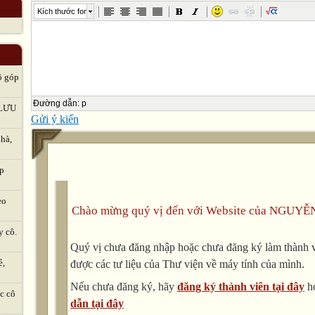
Kích thước font
ô góp
Đường dẫn
:
p
LƯU
Gửi ý kiến
hà,
ập
eo
Chào mừng quý vị đến với Website của NGUYỄ
y cô.
Quý vị chưa đăng nhập hoặc chưa đăng ký làm thành vi
ẻ,
được các tư liệu của Thư viện về máy tính của mình.
Nếu chưa đăng ký, hãy
đăng ký thành viên tại đây
h
c cô
dẫn tại đây