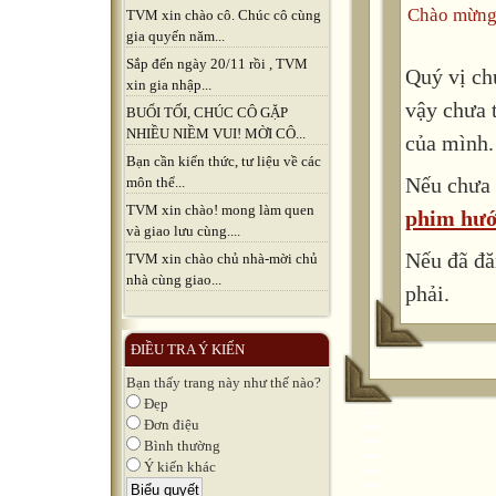
Chào mừng
TVM xin chào cô. Chúc cô cùng
gia quyến năm...
Sắp đến ngày 20/11 rồi , TVM
Quý vị ch
xin gia nhập...
vậy chưa 
BUỔI TỐI, CHÚC CÔ GẶP
NHIỀU NIỀM VUI! MỜI CÔ...
của mình.
Bạn cần kiến thức, tư liệu về các
Nếu chưa 
môn thể...
TVM xin chào! mong làm quen
phim hướ
và giao lưu cùng....
Nếu đã đă
TVM xin chào chủ nhà-mời chủ
nhà cùng giao...
phải.
ĐIỀU TRA Ý KIẾN
Bạn thấy trang này như thế nào?
Đẹp
Đơn điệu
Bình thường
Ý kiến khác