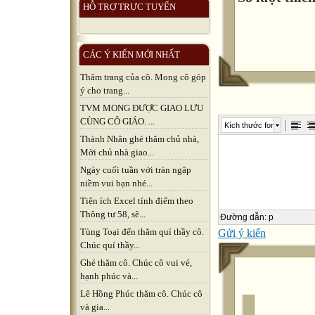
HỖ TRỢ TRỰC TUYẾN
CÁC Ý KIẾN MỚI NHẤT
Thăm trang của cô. Mong cô góp
ý cho trang...
TVM MONG ĐƯỢC GIAO LƯU
CÙNG CÔ GIÁO. ...
Kích thước font
Thành Nhân ghé thăm chủ nhà,
Mời chủ nhà giao...
Ngày cuối tuần với tràn ngập
niềm vui bạn nhé...
Tiện ích Excel tính điểm theo
Thông tư 58, sẽ...
Đường dẫn
:
p
Tùng Toại đến thăm quí thầy cô.
Gửi ý kiến
Chúc quí thầy...
Ghé thăm cô. Chúc cô vui vẻ,
hạnh phúc và...
Lê Hồng Phúc thăm cô. Chúc cô
và gia...