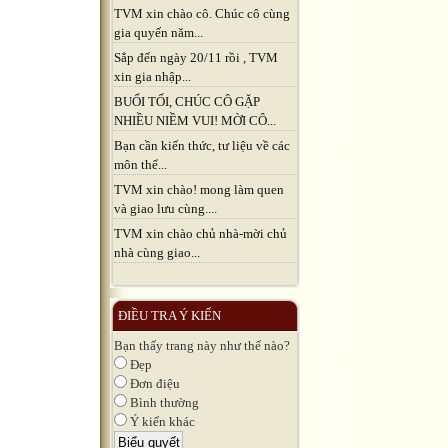
TVM xin chào cô. Chúc cô cùng
gia quyến năm...
Sắp đến ngày 20/11 rồi , TVM
xin gia nhập...
BUỔI TỐI, CHÚC CÔ GẶP
NHIỀU NIỀM VUI! MỜI CÔ...
Bạn cần kiến thức, tư liệu về các
môn thể...
TVM xin chào! mong làm quen
và giao lưu cùng....
TVM xin chào chủ nhà-mời chủ
nhà cùng giao...
ĐIỀU TRA Ý KIẾN
Bạn thấy trang này như thế nào?
Đẹp
Đơn điệu
Bình thường
Ý kiến khác