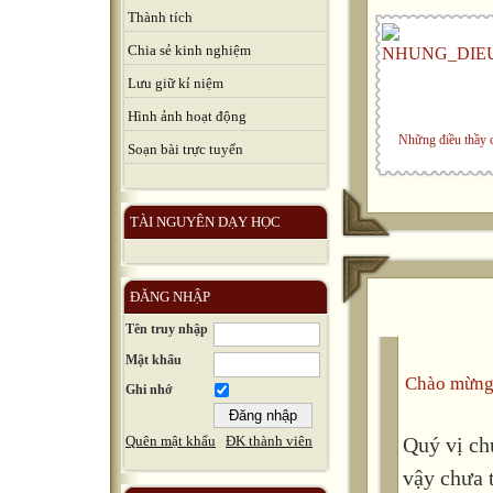
Thành tích
Chia sẻ kinh nghiệm
Lưu giữ kỉ niệm
Hình ảnh hoạt động
Những điều thầy 
Soạn bài trực tuyến
TÀI NGUYÊN DẠY HỌC
ĐĂNG NHẬP
Tên truy nhập
Mật khẩu
Chào mừng
Ghi nhớ
Quý vị ch
Quên mật khẩu
ĐK thành viên
vậy chưa 