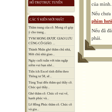
HỖ TRỢ TRỰC TUYẾN
của mình.
Nếu chưa 
CÁC Ý KIẾN MỚI NHẤT
phim hướ
Thăm trang của cô. Mong cô góp
Nếu đã đă
ý cho trang...
phải.
TVM MONG ĐƯỢC GIAO LƯU
CÙNG CÔ GIÁO. ...
Thành Nhân ghé thăm chủ nhà,
Mời chủ nhà giao...
Ngày cuối tuần với tràn ngập
niềm vui bạn nhé...
Tiện ích Excel tính điểm theo
Thông tư 58, sẽ...
Tùng Toại đến thăm quí thầy cô.
Chúc quí thầy...
Ghé thăm cô. Chúc cô vui vẻ,
hạnh phúc và...
Lê Hồng Phúc thăm cô. Chúc cô
và gia...