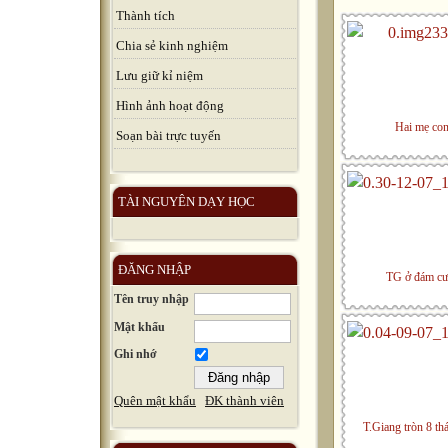
Thành tích
Chia sẻ kinh nghiệm
Lưu giữ kỉ niệm
Hình ảnh hoạt động
Hai mẹ co
Soạn bài trực tuyến
TÀI NGUYÊN DẠY HỌC
ĐĂNG NHẬP
TG ở đám cư
Tên truy nhập
Mật khẩu
Ghi nhớ
Quên mật khẩu
ĐK thành viên
T.Giang tròn 8 th