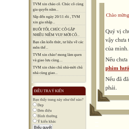
TVM xin chào cô. Chúc cô cùng
gia quyến năm...
Chào mừng
Sắp đến ngày 20/11 rồi , TVM
xin gia nhập...
BUỔI TỐI, CHÚC CÔ GẶP
Quý vị ch
NHIỀU NIỀM VUI! MỜI CÔ...
vậy chưa 
Bạn cần kiến thức, tư liệu về các
của mình.
môn thể...
TVM xin chào! mong làm quen
Nếu chưa 
và giao lưu cùng....
phim hướ
TVM xin chào chủ nhà-mời chủ
nhà cùng giao...
Nếu đã đă
phải.
ĐIỀU TRA Ý KIẾN
Bạn thấy trang này như thế nào?
Đẹp
Đơn điệu
Bình thường
Ý kiến khác