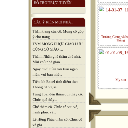
HỖ TRỢ TRỰC TUYẾN
CÁC Ý KIẾN MỚI NHẤT
Thăm trang của cô. Mong cô góp
ý cho trang...
Trường Giang và b
Thắng
TVM MONG ĐƯỢC GIAO LƯU
CÙNG CÔ GIÁO. ...
Thành Nhân ghé thăm chủ nhà,
Mời chủ nhà giao...
Ngày cuối tuần với tràn ngập
niềm vui bạn nhé...
My son
Tiện ích Excel tính điểm theo
Thông tư 58, sẽ...
Tùng Toại đến thăm quí thầy cô.
Chúc quí thầy...
Ghé thăm cô. Chúc cô vui vẻ,
hạnh phúc và...
Lê Hồng Phúc thăm cô. Chúc cô
và gia...