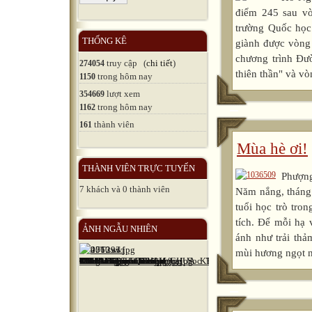
điểm 245 sau vò
trường Quốc học 
THỐNG KÊ
giành được vòng
chương trình Đư
truy cập (
chi tiết
)
274054
thiên thần" và v
trong hôm nay
1150
lượt xem
354669
trong hôm nay
1162
thành viên
161
Mùa hè ơi!
THÀNH VIÊN TRỰC TUYẾN
Phượng
7 khách và 0 thành viên
Năm nắng, tháng
tuổi học trò tro
tích. Để mỗi hạ 
ẢNH NGẪU NHIÊN
ánh như trải thả
mùi hương ngọt n