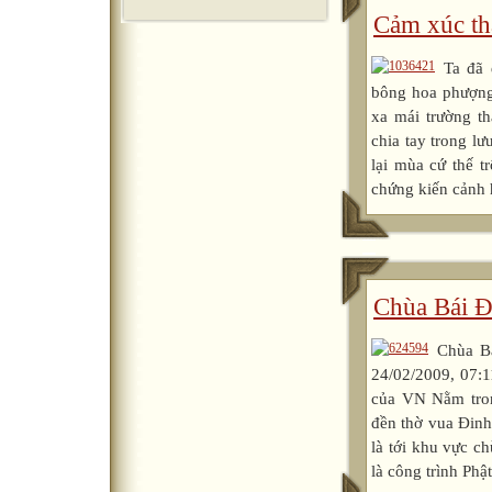
Cảm xúc t
Ta đã
bông hoa phượng 
xa mái trường t
chia tay trong lư
lại mùa cứ thế t
chứng kiến cảnh 
Chùa Bái Đ
Chùa Bá
24/02/2009, 07:1
của VN Nằm tron
đền thờ vua Đin
là tới khu vực c
là công trình Phậ