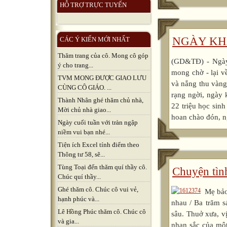
HỖ TRỢ TRỰC TUYẾN
NGÀY KH
CÁC Ý KIẾN MỚI NHẤT
Thăm trang của cô. Mong cô góp
(GD&TĐ) - Ngày 
ý cho trang...
mong chờ - lại v
TVM MONG ĐƯỢC GIAO LƯU
và nắng thu vàng
CÙNG CÔ GIÁO. ...
rạng ngời, ngày k
Thành Nhân ghé thăm chủ nhà,
22 triệu học sin
Mời chủ nhà giao...
hoan chào đón, n
Ngày cuối tuần với tràn ngập
niềm vui bạn nhé...
Tiện ích Excel tính điểm theo
Thông tư 58, sẽ...
Tùng Toại đến thăm quí thầy cô.
Chuyện tì
Chúc quí thầy...
Ghé thăm cô. Chúc cô vui vẻ,
Mẹ bảo
hạnh phúc và...
nhau / Ba trăm s
Lê Hồng Phúc thăm cô. Chúc cô
sâu. Thuở xưa, v
và gia...
nhan sắc của một