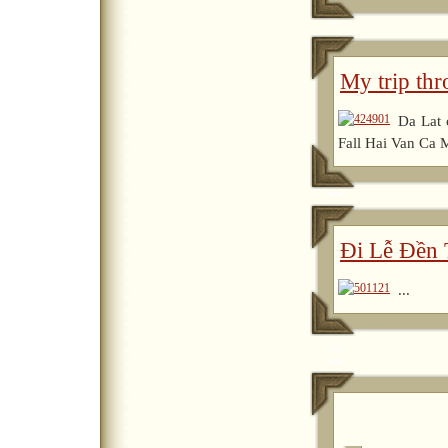
My trip thr
Da Lat 
Fall Hai Van Ca 
Đi Lễ Đền 
...