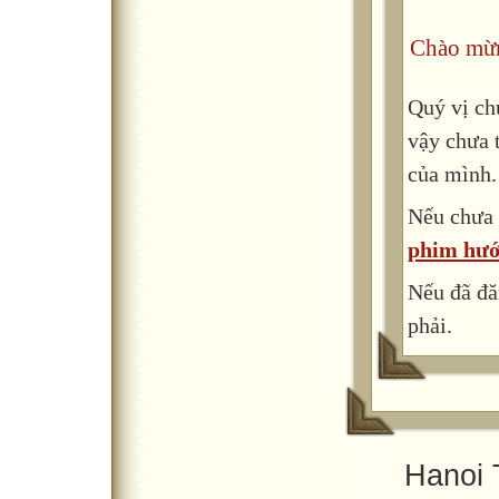
Chào mừn
Quý vị ch
vậy chưa 
của mình.
Nếu chưa 
phim hướ
Nếu đã đă
phải.
Hanoi 