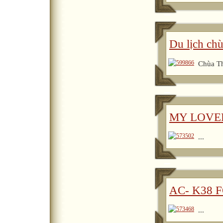
Du lịch ch
Chùa Th
MY LOVEL
...
AC- K38 
...