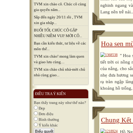
TVM xin chào cô. Chúc cô cùng
nghinh ngang và
gia quyến năm...
Lang nên trễ nải..
Sắp đến ngày 20/11 rồi , TVM
xin gia nhập...
BUỔI TỐI, CHÚC CÔ GẶP
NHIỀU NIỀM VUI! MỜI CÔ...
Hoa sen mù
Bạn cần kiến thức, tư liệu về các
môn thể...
" Hoa 
TVM xin chào! mong làm quen
tiết trời oi nồn
và giao lưu cùng....
của nắng, cho sắ
TVM xin chào chủ nhà-mời chủ
nhẹ đưa hương se
nhà cùng giao...
rạ tràn ngập làn
khoảng hồ trống, 
ĐIỀU TRA Ý KIẾN
Bạn thấy trang này như thế nào?
Đẹp
Đơn điệu
Chung Kết 
Bình thường
Ý kiến khác
Hồ Ngọ