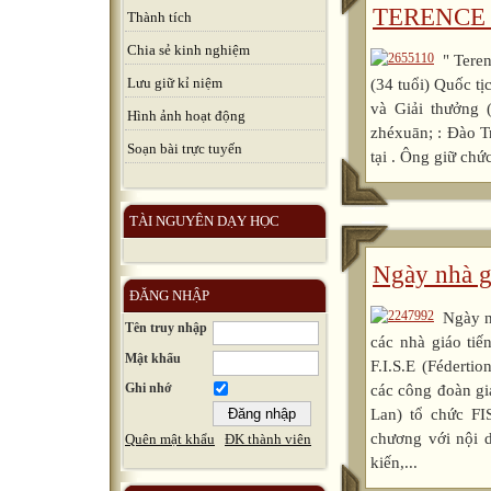
TERENCE
Thành tích
Chia sẻ kinh nghiệm
" Tere
Lưu giữ kỉ niệm
(34 tuổi) Quốc tị
và Giải thưởng
Hình ảnh hoạt động
zhéxuān; : Đào Tr
Soạn bài trực tuyến
tại . Ông giữ chứ
TÀI NGUYÊN DẠY HỌC
Ngày nhà g
ĐĂNG NHẬP
Ngày n
Tên truy nhập
các nhà giáo tiế
Mật khẩu
F.I.S.E (Fédertio
Ghi nhớ
các công đoàn gi
Lan) tổ chức F
chương với nội 
Quên mật khẩu
ĐK thành viên
kiến,...