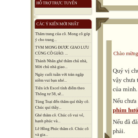
HỖ TRỢ TRỰC TUYẾN
CÁC Ý KIẾN MỚI NHẤT
Thăm trang của cô. Mong cô góp
ý cho trang...
TVM MONG ĐƯỢC GIAO LƯU
Chào mừng
CÙNG CÔ GIÁO. ...
Thành Nhân ghé thăm chủ nhà,
Mời chủ nhà giao...
Quý vị ch
Ngày cuối tuần với tràn ngập
vậy chưa 
niềm vui bạn nhé...
của mình.
Tiện ích Excel tính điểm theo
Thông tư 58, sẽ...
Nếu chưa 
Tùng Toại đến thăm quí thầy cô.
Chúc quí thầy...
phim hướ
Ghé thăm cô. Chúc cô vui vẻ,
Nếu đã đă
hạnh phúc và...
Lê Hồng Phúc thăm cô. Chúc cô
phải.
và gia...