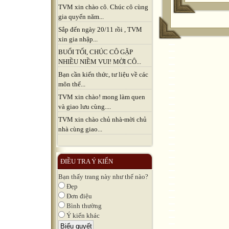
TVM xin chào cô. Chúc cô cùng
gia quyến năm...
Sắp đến ngày 20/11 rồi , TVM
xin gia nhập...
BUỔI TỐI, CHÚC CÔ GẶP
NHIỀU NIỀM VUI! MỜI CÔ...
Bạn cần kiến thức, tư liệu về các
môn thể...
TVM xin chào! mong làm quen
và giao lưu cùng....
TVM xin chào chủ nhà-mời chủ
nhà cùng giao...
ĐIỀU TRA Ý KIẾN
Bạn thấy trang này như thế nào?
Đẹp
Đơn điệu
Bình thường
Ý kiến khác